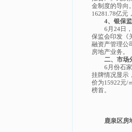
金制度的导向
16281.78
亿元
4
、银保
6
月
24
日
保监会印发《
融资产管理公
房地产业务。
二、市场
6
月份石
挂牌情况显示
价为
15922
元
/
榜首。
鹿泉区房