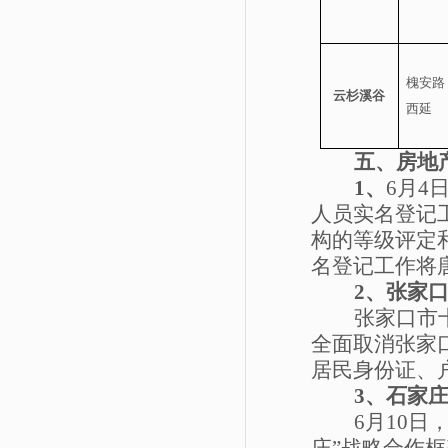
槐安路
云杉溪谷
西延
五、房地
1
、
6
月
4
人员实名登记
构的等级评定
名登记工作将
2
、张家口
张家口市
全面取消张家
居民身份证、
3
、石家
6
月
10
日