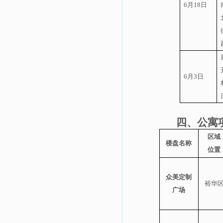
6
月
18
日
6
月
3
日
四、公寓
区域
楼盘名称
位置
众美定制
裕华
广场