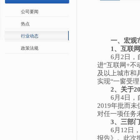
公司要闻
热点
行业动态
一、宏观
1
、互联
政策法规
6
月
2
日，
进“互联网
+
不
及以上城市和
实现“一窗受
2
、关于
2
6
月
4
日，
2019
年批而未
对任一项任务
3
、
三部
6
月
12
日
报告》。此次