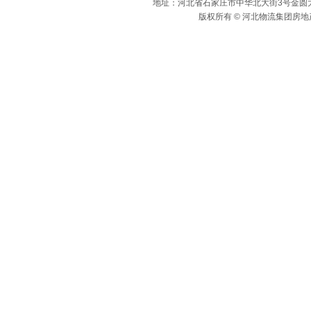
地址：河北省石家庄市中华北大街3号金圆大厦c座 
版权所有 © 河北物流集团