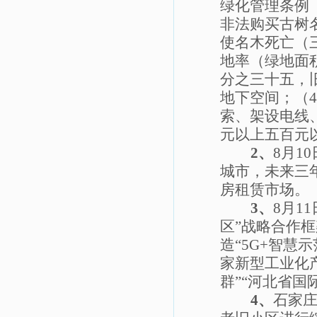
绿化管理条例
非法购买古树
使名木死亡（
地率（绿地面
分之三十五，
地下空间；（
4
索、架设电线
元以上五百元
2
、
8
月
10
城市，未来三
房租赁市场。
3
、
8
月
11
区”战略合作
造“
5G+
智慧示
家新型工业化
群”“河北省国
4
、
石家