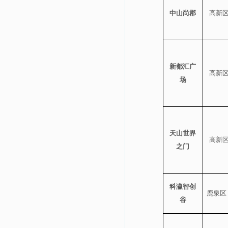
中山尚郡
高新
新都汇广
高新
场
天山世界
高新
之门
科瀛智创
鹿泉区
谷