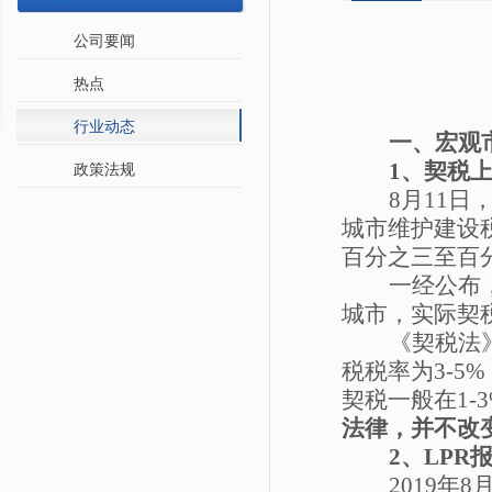
公司要闻
热点
行业动态
一、宏观
1
、契税
政策法规
8
月
11
日
城市维护建设
百分之三至百
一经公布
城市，实际契
《契税法
税税率为
3-5%
契税一般在
1-
法律，并不改
2
、
LPR
2019
年
8