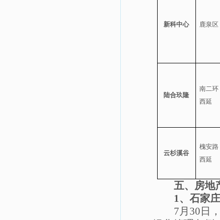
新科中心
鹿泉区
南二环
陆合玖隆
西延
槐安路
云杉溪谷
西延
五、房地
1
、
石家
7
月
30
日