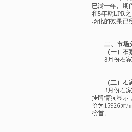
已满一年。期
和
5
年期
LPR
之
场化的效果已
二、市场
（一）石
8
月份石
（二）石
8
月份石
挂牌情况显示
价为
15926
元
/
榜首。