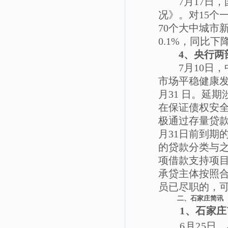
7月17日
况》。对15个
70个大中城市
0.1%，同比下
4、央行两
7月10日
市场平稳健康发
月31 日。延
在保证债权安
极通过存量贷款
月31日前到期
的贷款分类与之
项借款支持项
承贷主体按照
员已尽职的，
二、石家庄简讯
1、
石家庄
6月25日