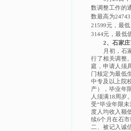
数调整工作的通知
数最高为247
21599元，最
3144元，最低
2
、石家庄
月初，石
行了相关调整
庭，申请人须
门核定为最低
中专及以上院
产），毕业年
人须满18周
受“毕业年限
度人均收入额
续6个月在石
二、被记入诚